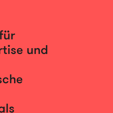
für
tise und
sche
als