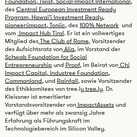
Foundation
,
Twist
,
Social-Impact International
,
des
Central European Investment Ready
Program
,
Hawai’i Investment Ready
,
pioneer:impact
,
Toniic
, des
100% Network
und
vom
Impact Hub Tirol
. Er ist ein vollwertiges
Mitglied des
The Club of Rome
, Vorsitzender
des Aufsichtsrats von
Alia
, im Vorstand der
Schwab Foundation for Social
Entrepreneurship
und
Proof
, im Beirat von
Chi
Impact Capital
,
Industree Foundation
,
Commonland
, und
Rainfall
, sowie Vorsitzender
des Ethikkomitees von tree.ly
tree.ly
. Dr.
Kleissner ist emeritierter
Vorstandsvorsitzender von
ImpactAssets
und
verfügt über mehr als zwanzig Jahre
Erfahrung als Führungskraft im
Technologiebereich im Silicon Valley.