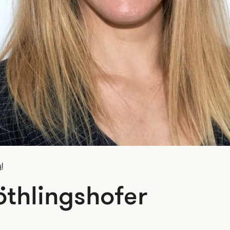
l
öthlingshofer