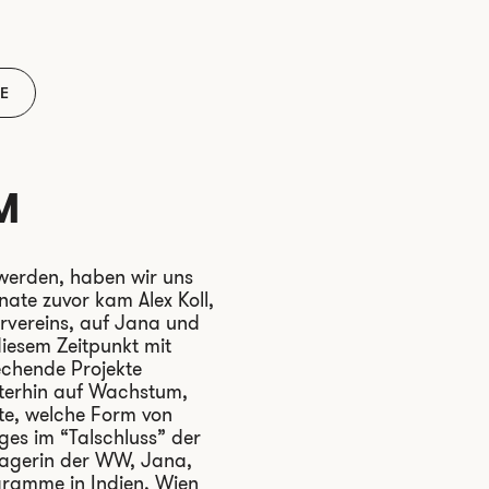
E
M
 werden, haben wir uns
ate zuvor kam Alex Koll,
rvereins, auf Jana und
iesem Zeitpunkt mit
echende Projekte
eiterhin auf Wachstum,
te, welche Form von
es im “Talschluss” der
nagerin der WW, Jana,
ogramme in Indien, Wien