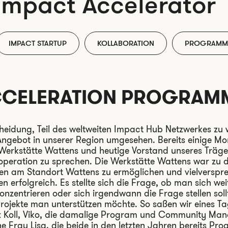
impact Accelerator
IMPACT STARTUP
KOLLABORATION
PROGRAMM
CCELERATION PROGRAM
heidung, Teil des weltweiten Impact Hub Netzwerkes zu
gebot in unserer Region umgesehen. Bereits einige Mon
 Werkstätte Wattens und heutige Vorstand unseres Träge
ooperation zu sprechen. Die Werkstätte Wattens war zu d
onen am Standort Wattens zu ermöglichen und vielverspr
n erfolgreich. Es stellte sich die Frage, ob man sich w
entrieren oder sich irgendwann die Frage stellen soll
jekte man unterstützen möchte. So saßen wir eines Tag
ex Koll, Viko, die damalige Program und Community Ma
e Frau Lisa, die beide in den letzten Jahren bereits Pr