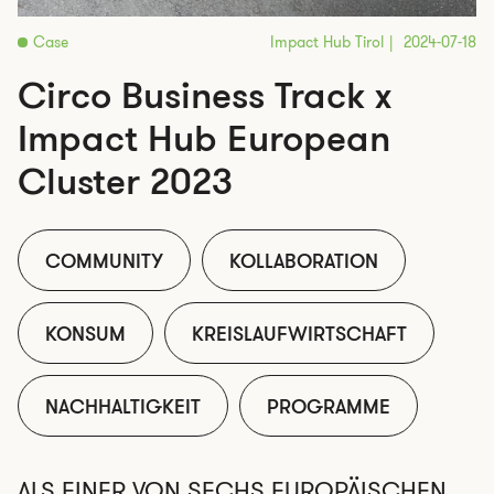
Case
Impact Hub Tirol
2024-07-18
Circo Business Track x
Impact Hub European
Cluster 2023
COMMUNITY
KOLLABORATION
KONSUM
KREISLAUFWIRTSCHAFT
NACHHALTIGKEIT
PROGRAMME
ALS EINER VON SECHS EUROPÄISCHEN