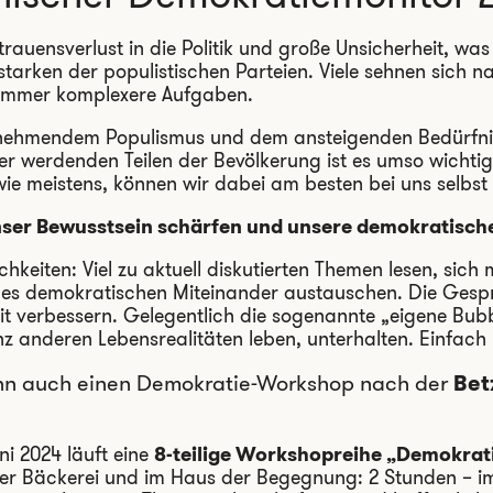
ertrauensverlust in die Politik und große Unsicherheit, wa
starken der populistischen Parteien. Viele sehnen sich n
 immer komplexere Aufgaben.
unehmendem Populismus und dem ansteigenden Bedürfnis
r werdenden Teilen der Bevölkerung ist es umso wichti
ie meistens, können wir dabei am besten bei uns selbst
nser Bewusstsein schärfen und unsere demokratisch
chkeiten: Viel zu aktuell diskutierten Themen lesen, sich
es demokratischen Miteinander austauschen. Die Gespr
it verbessern. Gelegentlich die sogenannte „eigene Bubb
z anderen Lebensrealitäten leben, unterhalten. Einfach
nn auch einen Demokratie-Workshop nach der
Bet
i 2024 läuft eine
8-teilige Workshopreihe „Demokrati
er Bäckerei und im Haus der Begegnung: 2 Stunden – 