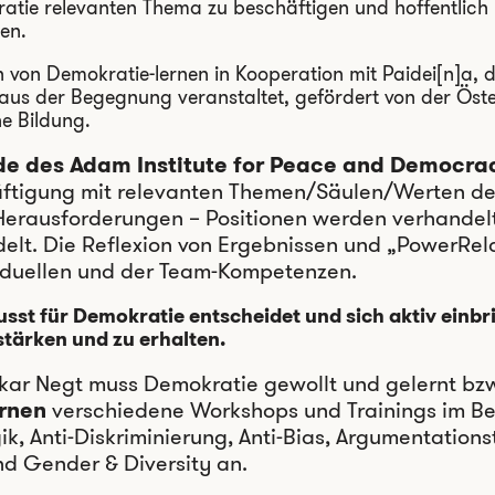
ratie relevanten Thema zu beschäftigen und hoffentlich
en.
von Demokratie-lernen in Kooperation mit Paidei[n]a, 
us der Begegnung veranstaltet, gefördert von der Öste
he Bildung.
e des Adam Institute for Peace and Democr
äftigung mit relevanten Themen/Säulen/Werten de
 Herausforderungen – Positionen werden verhandelt.
t. Die Reflexion von Ergebnissen und „PowerRelat
viduellen und der Team-Kompetenzen.
sst für Demokratie entscheidet und sich aktiv einbri
stärken und zu erhalten.
kar Negt muss Demokratie gewollt und gelernt bz
rnen
verschiedene Workshops und Trainings im Be
, Anti-Diskriminierung, Anti-Bias, Argumentations
d Gender & Diversity an.