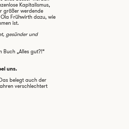
zenlose Kapitalismus,
er größer werdende
 Ola Frühwirth dazu, wie
men ist.
det, gesünder und
m Buch „Alles gut?!“
ei uns.
 Das belegt auch der
Jahren verschlechtert