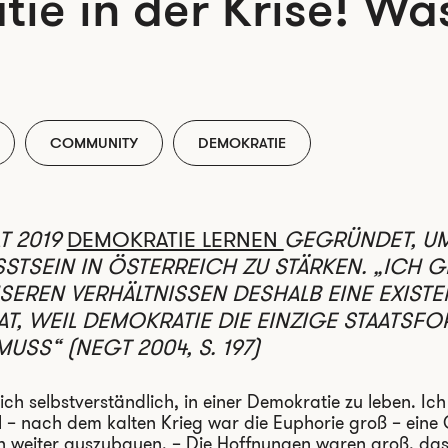
ie in der Krise! Wa
COMMUNITY
DEMOKRATIE
T 2019
DEMOKRATIE LERNEN
GEGRÜNDET, U
TSEIN IN ÖSTERREICH ZU STÄRKEN. „ICH G
EREN VERHÄLTNISSEN DESHALB EINE EXISTE
, WEIL DEMOKRATIE DIE EINZIGE STAATSFOR
SS“ (NEGT 2004, S. 197)
ich selbstverständlich, in einer Demokratie zu leben. Ic
il – nach dem kalten Krieg war die Euphorie groß – ein
h weiter auszubauen. – Die Hoffnungen waren groß, das