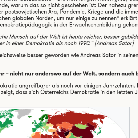
ünde, warum das so nicht geschehen ist: Der nahezu gren
er postsowjetischen Ära, Pandemie, Kriege und die imm
chen globalen Norden, um nur einige zu nennen“ erklärt
Demokratiepädagogik in der Erwachsenenbildung gekom
che Mensch auf der Welt ist heute reicher, besser gebil
er in einer Demokratie als noch 1990.“
[Andreas Sator]
gleichsweise besser geworden wie Andreas Sator in seine
hr – nicht nur anderswo auf der Welt, sondern auch b
okratie angreifbarer als noch vor einigen Jahrzehnten.
zeigt, dass sich Österreichs Demokratie in den letzten 