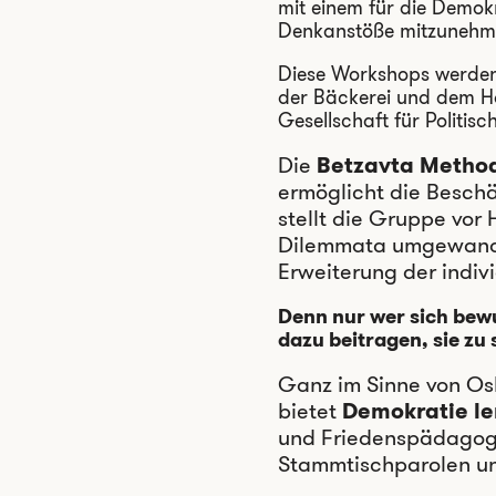
mit einem für die Demok
Denkanstöße mitzunehm
Diese Workshops werden 
der Bäckerei und dem Ha
Gesellschaft für Politisc
Die
Betzavta Method
ermöglicht die Besch
stellt die Gruppe vor
Dilemmata umgewandel
Erweiterung der indi
Denn nur wer sich bewu
dazu beitragen, sie zu 
Ganz im Sinne von Os
bietet
Demokratie le
und Friedenspädagogik
Stammtischparolen un