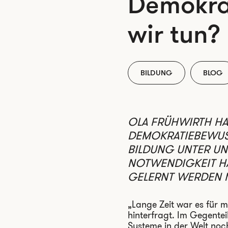
Demokrat
wir tun?
BILDUNG
BLOG
OLA FRÜHWIRTH HA
DEMOKRATIEBEWUSS
BILDUNG UNTER UNS
NOTWENDIGKEIT HAT
GELERNT WERDEN MU
„Lange Zeit war es für m
hinterfragt. Im Gegente
Systeme in der Welt noc