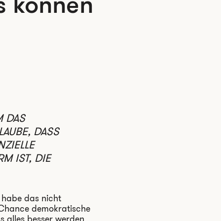
s können
M DAS
LAUBE, DASS
NZIELLE
M IST, DIE
h habe das nicht
e Chance demokratische
s alles besser werden